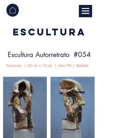
ESCULTURA
Escultura Autorretrato #054
Terracota | 32 cm x 15 cm | años 90 | Vendido