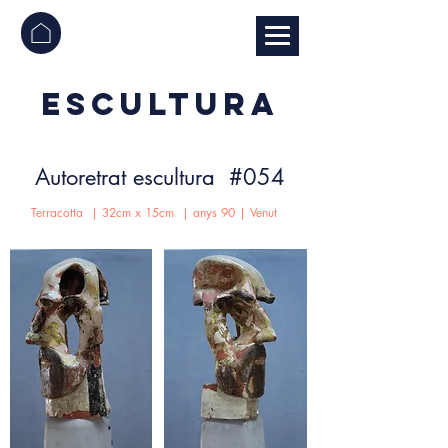
ESCULTURA
Autoretrat escultura #054
Terracotta | 32cm x 15cm | anys 90 | Venut