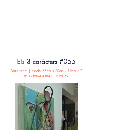
Els 3 caràcters #055
Ferro forjat | Model 55cm x 20cm x 10cm / 7
metres (escala real) | Anys 90